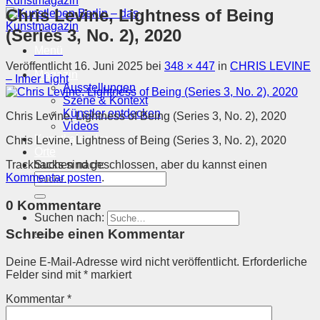
Chris Levine, Lightness of Being
(Series 3, No. 2), 2020
Menü
Veröffentlicht
16. Juni 2025
bei
348 × 447
in
CHRIS LEVINE
Magazin
– Inner Light
Ausstellungen
Szene & Kontext
Künstler entdecken
Chris Levine, Lightness of Being (Series 3, No. 2), 2020
Videos
Kunstkalender
Chris Levine, Lightness of Being (Series 3, No. 2), 2020
Orte
Trackbacks sind geschlossen, aber du kannst einen
Suchen nach:
Kommentar posten
.
0 Kommentare
Suchen nach:
Schreibe einen Kommentar
Deine E-Mail-Adresse wird nicht veröffentlicht.
Erforderliche
Felder sind mit
*
markiert
Kommentar
*