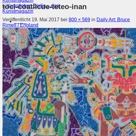
toci-coatlicue-teteo-inan
Veröffentlicht
19. Mai 2017
bei
800 × 569
in
Daily Art: Bruce
Menü
Rimell / England
Magazin
Ausstellungen
Szene & Kontext
Künstler entdecken
Videos
Kunstkalender
Orte
Suchen nach:
Suchen nach: