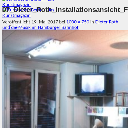
07_Dieter_Roth_Installationsansicht_F
Veröffentlicht
19. Mai 2017
bei
1000 × 750
in
Dieter Roth
Menü
und die Musik im Hamburger Bahnhof
Magazin
Ausstellungen
Szene & Kontext
Künstler entdecken
Videos
Kunstkalender
Orte
Suchen nach:
Suchen nach: