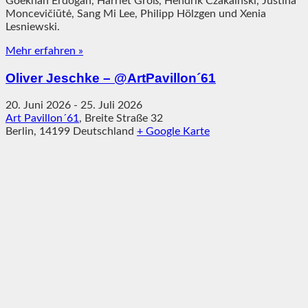
Goekhan Erdogan, Harriet Groß, Hendrik Czakainski, Justina
Moncevičiūtė, Sang Mi Lee, Philipp Hölzgen und Xenia
Lesniewski.
Mehr erfahren »
Oliver Jeschke – @ArtPavillon´61
20. Juni 2026
-
25. Juli 2026
Art Pavillon´61
,
Breite Straße 32
Berlin
,
14199
Deutschland
+ Google Karte