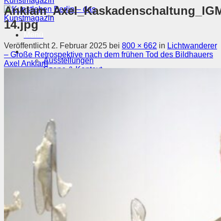
Anklam_Axel_Kaskadenschaltung_IGM_
14.jpg
Menü
Veröffentlicht
2. Februar 2025
bei
800 × 662
in
Lichtwanderer
Magazin
– Große Retrospektive nach dem frühen Tod des Bildhauers
Ausstellungen
Axel Anklam
Szene & Kontext
Künstler entdecken
Videos
Kunstkalender
Orte
Suchen nach:
Suchen nach: