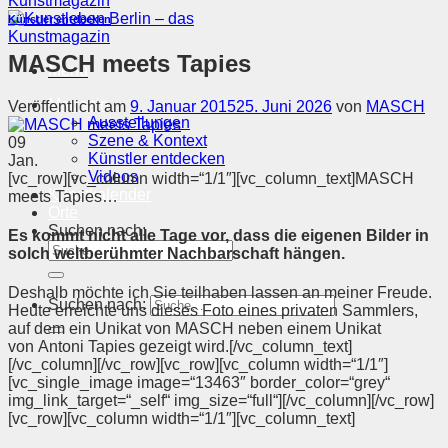
Künstler entdecken
MASCH meets Tapies
Menü
Magazin
Veröffentlicht am
9. Januar 2015
25. Juni 2026
von
MASCH
Ausstellungen
Szene & Kontext
09
Künstler entdecken
Jan.
Videos
[vc_row][vc_column width=“1/1″][vc_column_text]MASCH
Kunstkalender
meets Tapies…
Orte
Suchen nach:
Es kommt nicht alle Tage vor, dass die eigenen Bilder in
solch weltberühmter Nachbarschaft hängen.
Deshalb möchte ich Sie teilhaben lassen an meiner Freude.
Suchen nach:
Heute erreichte uns dieses Foto eines privaten Sammlers,
auf dem ein Unikat von MASCH neben einem Unikat
von Antoni Tapies gezeigt wird.[/vc_column_text]
[/vc_column][/vc_row][vc_row][vc_column width=“1/1″]
[vc_single_image image=“13463″ border_color=“grey“
img_link_target=“_self“ img_size=“full“][/vc_column][/vc_row]
[vc_row][vc_column width=“1/1″][vc_column_text]