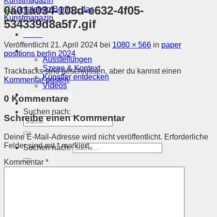
0a01a034-108d-e632-4f05-
534339d8a5f7.gif
Menü
Veröffentlicht
21. April 2024
bei
1080 × 566
in
paper
Magazin
positions berlin 2024
Ausstellungen
Szene & Kontext
Trackbacks sind geschlossen, aber du kannst einen
Künstler entdecken
Kommentar posten
.
Videos
Kunstkalender
0 Kommentare
Orte
Suchen nach:
Schreibe einen Kommentar
Deine E-Mail-Adresse wird nicht veröffentlicht.
Erforderliche
Felder sind mit
*
markiert
Suchen nach:
Kommentar
*