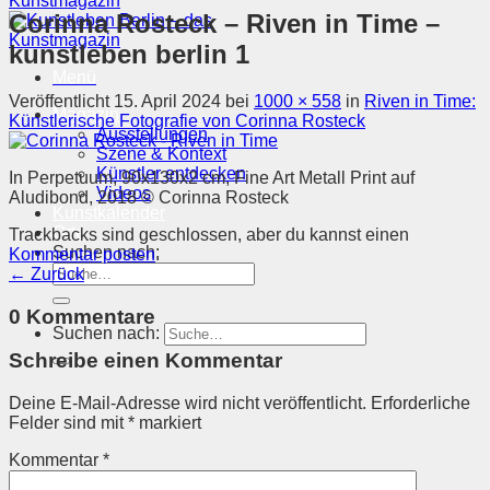
Corinna Rosteck – Riven in Time –
kunstleben berlin 1
Menü
Veröffentlicht
15. April 2024
bei
1000 × 558
in
Riven in Time:
Magazin
Künstlerische Fotografie von Corinna Rosteck
Ausstellungen
Szene & Kontext
Künstler entdecken
In Perpetuum, 90x130x2 cm, Fine Art Metall Print auf
Videos
Aludibond, 2018 © Corinna Rosteck
Kunstkalender
Orte
Trackbacks sind geschlossen, aber du kannst einen
Suchen nach:
Kommentar posten
.
←
Zurück
0 Kommentare
Suchen nach:
Schreibe einen Kommentar
Deine E-Mail-Adresse wird nicht veröffentlicht.
Erforderliche
Felder sind mit
*
markiert
Kommentar
*