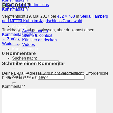
DSC01117
Veröffentlicht
19. Mai 2017
bei
432 × 768
in
Stella Hamberg
Menü
und Melora Kuhn im Jagdschloss Grunewald
Magazin
Trackbacks sind geschlossen, aber du kannst einen
Ausstellungen
Kommentar posten
.
Szene & Kontext
←
Zurück
Künstler entdecken
Weiter
→
Videos
Kunstkalender
0 Kommentare
Orte
Suchen nach:
Schreibe einen Kommentar
Deine E-Mail-Adresse wird nicht veröffentlicht.
Erforderliche
Suchen nach:
Felder sind mit
*
markiert
Kommentar
*