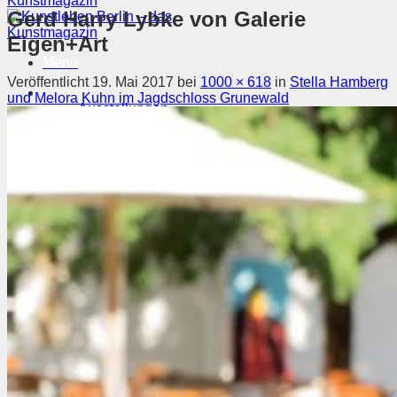
Gerd Harry Lybke von Galerie
Eigen+Art
Menü
Veröffentlicht
19. Mai 2017
bei
1000 × 618
in
Stella Hamberg
Magazin
und Melora Kuhn im Jagdschloss Grunewald
Ausstellungen
Szene & Kontext
Künstler entdecken
Videos
Kunstkalender
Orte
Suchen nach:
Suchen nach: