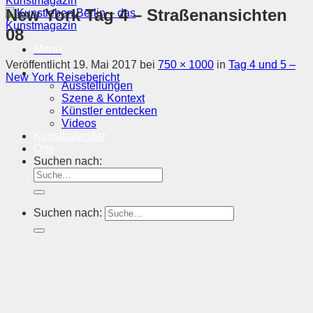
New York Tag 4 – Straßenansichten
08
Menü
Veröffentlicht
19. Mai 2017
bei
750 × 1000
in
Tag 4 und 5 –
Magazin
New York Reisebericht
Ausstellungen
Szene & Kontext
Künstler entdecken
Videos
Kunstkalender
Orte
Suchen nach:
Suchen nach: