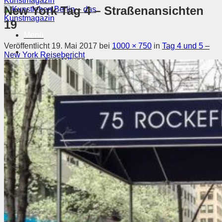
New York Tag 4 – Straßenansichten
19
Menü
Veröffentlicht
19. Mai 2017
bei
1000 × 750
in
Tag 4 und 5 –
Magazin
New York Reisebericht
Ausstellungen
Szene & Kontext
Künstler entdecken
Videos
Kunstkalender
Orte
Suchen nach:
Suchen nach: