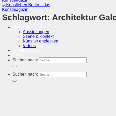
Schlagwort:
Architektur Gale
Menü
Magazin
Ausstellungen
Szene & Kontext
Künstler entdecken
Videos
Kunstkalender
Orte
Suchen nach:
Suchen nach: