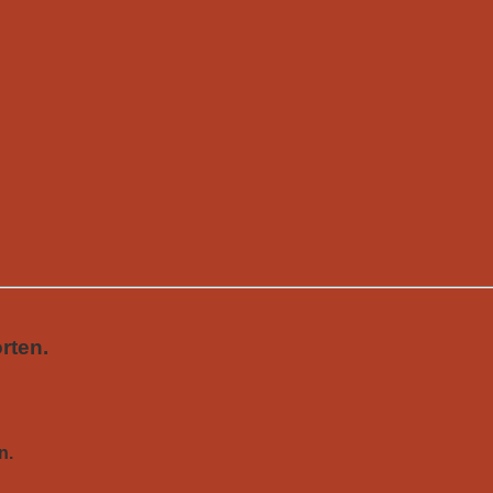
rten.
n.