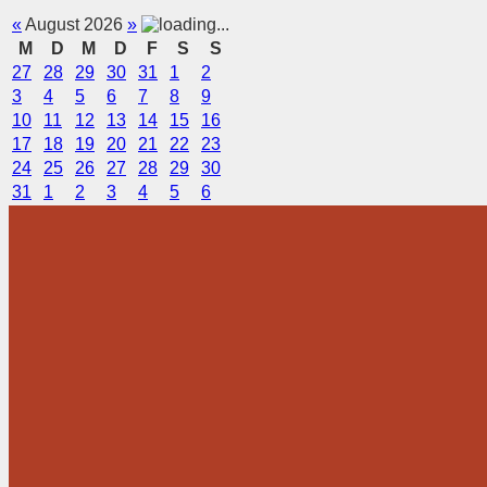
«
August 2026
»
M
D
M
D
F
S
S
27
28
29
30
31
1
2
3
4
5
6
7
8
9
10
11
12
13
14
15
16
17
18
19
20
21
22
23
24
25
26
27
28
29
30
31
1
2
3
4
5
6