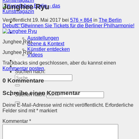
Junghee Ryu
Veröffentlicht
19. Mai 2017
bei
576 × 864
in
The Berlin
Menü
Debuts: Gewinnen Sie Tickets für die Berliner Philharmonie!
Magazin
Ausstellungen
Junghee Ryu
Szene & Kontext
Künstler entdecken
Junghee Ryu
Videos
Kunstkalender
Trackbacks sind geschlossen, aber du kannst einen
Orte
Kommentar posten
.
Suchen nach:
0 Kommentare
Schreibe einen Kommentar
Suchen nach:
Deine E-Mail-Adresse wird nicht veröffentlicht.
Erforderliche
Felder sind mit
*
markiert
Kommentar
*