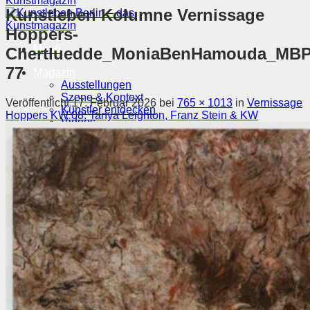
Kunstleben Kolumne Vernissage
Hoppers-
Menü
Chertluedde_MoniaBenHamouda_MBP
77
Magazin
Ausstellungen
Szene & Kontext
Veröffentlicht
17. Februar 2026
bei
765 × 1013
in
Vernissage
Künstler entdecken
Hoppers KW 08: Tanya Leighton, Franz Stein & KW
Videos
Kunstkalender
Orte
Suchen nach:
Suchen nach: