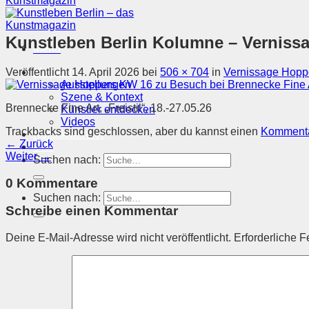
Kunstleben Berlin Kolumne – Verniss
Menü
Veröffentlicht
14. April 2026
bei
506 × 704
in
Vernissage Hoppe
Magazin
Ausstellungen
Szene & Kontext
Brennecke Fine Art, „Freistil“, 18.-27.05.26
Künstler entdecken
Videos
Trackbacks sind geschlossen, aber du kannst einen
Kommenta
Kunstkalender
←
Zurück
Orte
Weiter
→
Suchen nach:
0 Kommentare
Suchen nach:
Schreibe einen Kommentar
Deine E-Mail-Adresse wird nicht veröffentlicht.
Erforderliche F