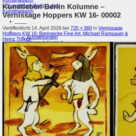
Kunstleben Berlin Kolumne –
Vernissage Hoppers KW 16- 00002
Menü
Veröffentlicht
14. April 2026
bei
720 × 360
in
Vernissage
Magazin
Hoppers KW 16: Brennecke Fine Art, Michael Ramsauer &
Ausstellungen
Heinz Trökes
Szene & Kontext
Künstler entdecken
Videos
Kunstkalender
Orte
Suchen nach:
Suchen nach: