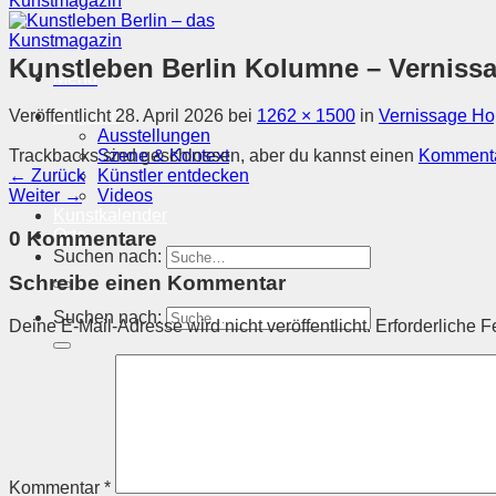
Kunstleben Berlin Kolumne – Vernis
Menü
Veröffentlicht
28. April 2026
bei
1262 × 1500
in
Vernissage Ho
Magazin
Ausstellungen
Trackbacks sind geschlossen, aber du kannst einen
Kommenta
Szene & Kontext
←
Zurück
Künstler entdecken
Weiter
→
Videos
Kunstkalender
Orte
0 Kommentare
Suchen nach:
Schreibe einen Kommentar
Suchen nach:
Deine E-Mail-Adresse wird nicht veröffentlicht.
Erforderliche F
Kommentar
*