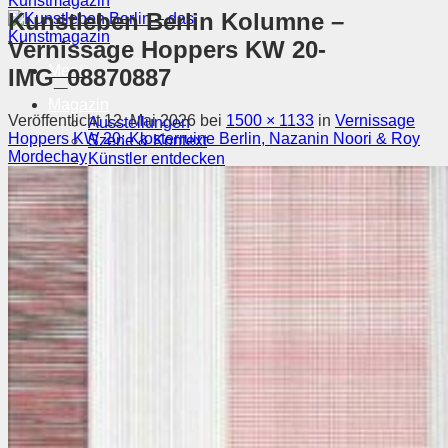
Kunstleben Berlin Kolumne –
Vernissage Hoppers KW 20-
Menü
IMG_08870887
Magazin
Veröffentlicht
12. Mai 2026
bei
1500 × 1133
in
Vernissage
Ausstellungen
Hoppers KW 20: Klosterruine Berlin, Nazanin Noori & Roy
Szene & Kontext
Mordechay
Künstler entdecken
Videos
Kunstkalender
Orte
Suchen nach:
Suchen nach: