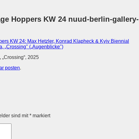
sage Hoppers KW 24 nuud-berlin-gall
ers KW 24: Max Hetzler, Konrad Klapheck & Kyiv Biennial
, „Crossing“, 2025
r posten
.
elder sind mit
*
markiert