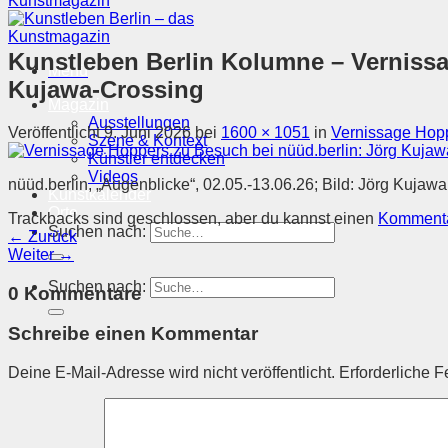
Kunstleben Berlin Kolumne – Vernis
Menü
Kujawa-Crossing
Magazin
Ausstellungen
Veröffentlicht
9. Juni 2026
bei
1600 × 1051
in
Vernissage Hopp
Szene & Kontext
Künstler entdecken
Videos
nüüd.berlin, „Augenblicke“, 02.05.-13.06.26; Bild: Jörg Kujawa
Kunstkalender
Orte
Trackbacks sind geschlossen, aber du kannst einen
Kommenta
Suchen nach:
←
Zurück
Weiter
→
Suchen nach:
0 Kommentare
Schreibe einen Kommentar
Deine E-Mail-Adresse wird nicht veröffentlicht.
Erforderliche F