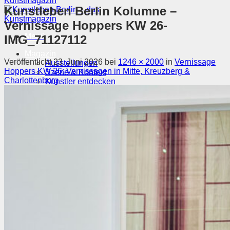
Kunstleben Berlin Kolumne –
Vernissage Hoppers KW 26-
Menü
IMG_71127112
Magazin
Veröffentlicht
23. Juni 2026
bei
1246 × 2000
in
Vernissage
Ausstellungen
Hoppers KW 26: Vernissagen in Mitte, Kreuzberg &
Szene & Kontext
Charlottenburg
Künstler entdecken
Videos
Kunstkalender
Orte
Suchen nach:
Suchen nach: