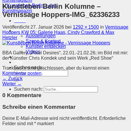
Kunstleben Berlin Kolumne –
Vernissage Hoppers-IMG_62336233
Menü
Veröffentlicht
27. Januar 2026
bei
1292 × 1500
in
Vernissage
Magazin
Hoppers KW 05: Galerie Haas, Cindy Crawford & Max
Ausstellungen
Hetzler
Szene & Kontext
Künstler entdecken
Videos
BBA Gallery, „Pixel Desires“, 22.01.-21.02.26; im Bild mit mir:
Kunstkalender
der Künstler Chris Kondek und sein Werk „Red Shoe“
Orte
Suchen nach:
Trackbacks sind geschlossen, aber du kannst einen
Kommentar posten
.
←
Zurück
Weiter
→
Suchen nach:
0 Kommentare
Schreibe einen Kommentar
Deine E-Mail-Adresse wird nicht veröffentlicht.
Erforderliche
Felder sind mit
*
markiert