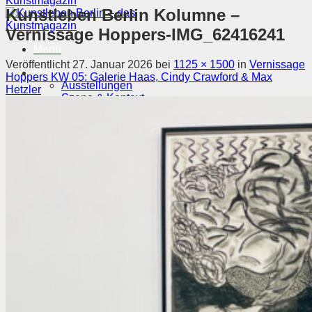
Kunstleben Berlin Kolumne –
Vernissage Hoppers-IMG_62416241
Menü
Veröffentlicht
27. Januar 2026
bei
1125 × 1500
in
Vernissage
Magazin
Hoppers KW 05: Galerie Haas, Cindy Crawford & Max
Ausstellungen
Hetzler
Szene & Kontext
Künstler entdecken
Videos
Kunstkalender
Orte
Suchen nach:
Suchen nach: