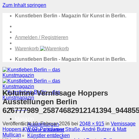
Zum Inhalt springen
Kunstleben Berlin - Magazin für Kunst in Berlin.
Anmelden / Registrieren
Warenkorb
Kunstleben Berlin - Magazin für Kunst in Berlin.
Kolumne Vernissage Hoppers
Ausstellungen Berlin
Menü
626777989_25874682912141394_94485
Magazin
Veröffentlicht
10. Februar 2026
bei
2048 × 915
in
Vernissage
Ausstellungen
Hoppers KW 07: Potsdamer Straße, André Butzer & Matt
Szene & Kontext
Mullican
Künstler entdecken