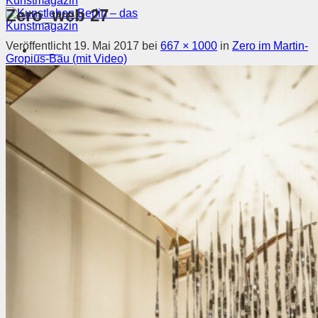
Zero_web 27
Veröffentlicht
19. Mai 2017
bei
667 × 1000
in
Zero im Martin-
Menü
Gropius-Bau (mit Video)
Magazin
Ausstellungen
Szene & Kontext
Künstler entdecken
Videos
Kunstkalender
Orte
Suchen nach:
Suchen nach: