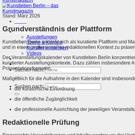
Stand: März 2026
Menü
Grundverständnis der Plattform
Magazin
Ausstellungen
Kunstleben Berlin versteht sich als kuratierte Plattform und 
Szene & Kontext
und in einem professionellen redaktionellen Kontext zu präsen
Künstler entdecken
Videos
Der Veranstaltungskalender von Kunstleben Berlin konzentriert
Kunstkalender
kuratierter Ausstellungskontexte. Dazu zählen insbesondere 
Orte
Präsentationsformaten.
Suchen nach:
Maßgeblich für die Aufnahme in den Kalender sind insbesond
Suchen nach:
die kuratorische Einordnung
die öffentliche Zugänglichkeit
die professionelle Ausrichtung der jeweiligen Veranstal
Redaktionelle Prüfung