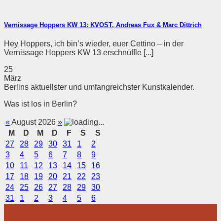
Vernissage Hoppers KW 13: KVOST, Andreas Fux & Marc Dittrich
Hey Hoppers, ich bin’s wieder, euer Cettino – in der
Vernissage Hoppers KW 13 erschnüffle [...]
25
März
Berlins aktuellster und umfangreichster Kunstkalender.
Was ist los in Berlin?
«
August 2026
»
M
D
M
D
F
S
S
27
28
29
30
31
1
2
3
4
5
6
7
8
9
10
11
12
13
14
15
16
17
18
19
20
21
22
23
24
25
26
27
28
29
30
31
1
2
3
4
5
6