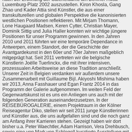
Luxemburg-Platz 2002 auszustellen. Kiron Khosla, Gang
Zhao und Kader Attia sind Künstler, die aus einer
transkulturellen und globalen Perspektive die kanonisierten
westlichen Positionen reflektieren. Mit Mirjam Thomann,
Lone Haugaard Madsen, Keren Cytter, Christian Mayer,
Dominik Sittig und Julia Haller konnten wir wichtige jüngere
Positionen für unser Programm gewinnen. In den Jahren
2010 und 2011 führten wir eine temporäre Dependance in
Antwerpen, einem Standort, der die Geschichte der
Avantgardekunst in den 60er und 70er Jahren maßgeblich
mitgeprägt hat. Seit 2011 vertreten wir die belgische
Künstlerin Joëlle Tuerlinckx, die mit ihrer intensiven,
prozessualen Arbeitsweise an diese Tradition anschließt.
Unserer Zeit in Belgien verdanken wir außerdem unsere
Zusammenarbeit mit Guillaume Bijl. Akiyoshi Mishima haben
wir 2013, Anna Fasshauer und Egan Frantz 2014 in das
Programm der Galerie aufgenommen. Im weiten Feld der
Gegenwartskunst ist es uns ein Anliegen uns auch mit der
folgenden Generation auseinanderzusetzen. In der
REISEBÜROGALERIE, einem Projektraum in der Kölner
Reiseagentur Diko, stellen wir seit 2011 junge Künstlerinnen
und Künstler aus, die uns aufgefallen sind und die noch ganz
am Anfang ihrer Karrieren stehen. Gezeigt haben wir dort
bisher u.a. Peter Waechtler, Adam Harrison, Vera Drehbusch,
sowie eine von Mark von Schlegell kuratierte Ausstellung mit