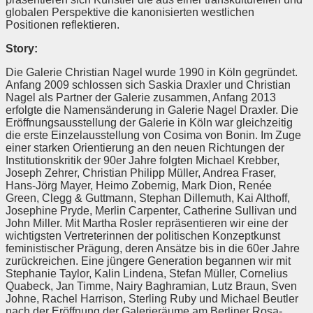
globalen Perspektive die kanonisierten westlichen
Positionen reflektieren.
Story:
Die Galerie Christian Nagel wurde 1990 in Köln gegründet.
Anfang 2009 schlossen sich Saskia Draxler und Christian
Nagel als Partner der Galerie zusammen, Anfang 2013
erfolgte die Namensänderung in Galerie Nagel Draxler. Die
Eröffnungsausstellung der Galerie in Köln war gleichzeitig
die erste Einzelausstellung von Cosima von Bonin. Im Zuge
einer starken Orientierung an den neuen Richtungen der
Institutionskritik der 90er Jahre folgten Michael Krebber,
Joseph Zehrer, Christian Philipp Müller, Andrea Fraser,
Hans-Jörg Mayer, Heimo Zobernig, Mark Dion, Renée
Green, Clegg & Guttmann, Stephan Dillemuth, Kai Althoff,
Josephine Pryde, Merlin Carpenter, Catherine Sullivan und
John Miller. Mit Martha Rosler repräsentieren wir eine der
wichtigsten Vertreterinnen der politischen Konzeptkunst
feministischer Prägung, deren Ansätze bis in die 60er Jahre
zurückreichen. Eine jüngere Generation begannen wir mit
Stephanie Taylor, Kalin Lindena, Stefan Müller, Cornelius
Quabeck, Jan Timme, Nairy Baghramian, Lutz Braun, Sven
Johne, Rachel Harrison, Sterling Ruby und Michael Beutler
nach der Eröffnung der Galerieräume am Berliner Rosa-