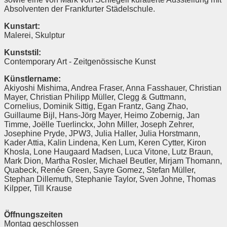
Absolventen der Frankfurter Städelschule.
Kunstart:
Malerei, Skulptur
Kunststil:
Contemporary Art - Zeitgenössische Kunst
Künstlername:
Akiyoshi Mishima, Andrea Fraser, Anna Fasshauer, Christian
Mayer, Christian Philipp Müller, Clegg & Guttmann,
Cornelius, Dominik Sittig, Egan Frantz, Gang Zhao,
Guillaume Bijl, Hans-Jörg Mayer, Heimo Zobernig, Jan
Timme, Joëlle Tuerlinckx, John Miller, Joseph Zehrer,
Josephine Pryde, JPW3, Julia Haller, Julia Horstmann,
Kader Attia, Kalin Lindena, Ken Lum, Keren Cytter, Kiron
Khosla, Lone Haugaard Madsen, Luca Vitone, Lutz Braun,
Mark Dion, Martha Rosler, Michael Beutler, Mirjam Thomann,
Quabeck, Renée Green, Sayre Gomez, Stefan Müller,
Stephan Dillemuth, Stephanie Taylor, Sven Johne, Thomas
Kilpper, Till Krause
Öffnungszeiten
Montag geschlossen