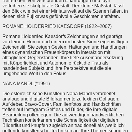
Befremden, von verstörenden Erfahrungen und Idyll
verleihen sie skulpturale Gestalt. Der kleine Maßstab lässt
den Blick wie bei einer Miniaturwelt auf die Szenen fallen, in
denen sich Fujikawas gefühlvolle Geschichten entfalten.
ROMANE HOLDERRIED KAESDORF (1922–2007)
Romane Holderried Kaesdorfs Zeichnungen sind geprägt
von feinem Humor und einem im besten Sinne eigenwilligen
Zeichenstil. Sie zeigen Gesten, Haltungen und Handlungen
eines dynamischen Frauenkörpers in Interaktion mit
alltäglichen Gegenständen. Ihre tiefe Auseinandersetzung
mit Körperlichkeit und Autonomie rückt die Frau als
handelndes Subjekt und ihre Perspektive auf die sie
umgebende Welt in den Fokus.
NANA MANDL (*1991)
Die österreichische Künstlerin Nana Mandl verarbeitet
analoge und digitale Bildfragmente zu textilen Collagen:
Aufkleber, Bravo-Cover, Familienfotos und Handschriften
treffen auf Instagram-Selfies und Bilder, die ihre digitale
Bearbeitung offenlegen. Die aufwendigen handwerklichen
Techniken konterkarieren die Schnelligkeit der digitalen
Bilderflut und knüpfen zugleich an traditionell als „weiblich“
geltende künstlerische Techniken an. Ihre Themen schöpfen