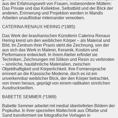
aus der Erfahrungswelt von Frauen, insbesondere Müttern:
Das Private und das Kollektive, Selbstbild und der Blick der
anderen, Erinnerung und Projektion werden in Mandls
Arbeiten unauflösbar miteinander verwoben.
CATERINA RENAUX HERING (*1985)
Das Werk der brasilianischen Künstlerin Caterina Renaux
Hering kreist um den weiblichen Körper – als Material und
Bild. Im Zentrum ihrer Praxis steht die Zeichnung, von der
aus sich das Werk in Malerei, Keramik, Kostüm und
Performance entwickelt. In ihrem Atelier erfindet sie
Techniken, Zeichnungen mit Silikon und Resin zu verbinden
– sinnliche, hautähnliche Materialien, zwischen
Objekthaftigkeit und Körperlichkeit. Ihre Formensprache
erinnert an die Klassische Moderne, doch es ist ein
unverkennbar weiblicher Blick, der den Körper betrachtet,
von innen heraus, geprägt von einem radikalen sinnlichen
Ausdruckswillen.
BABETTE SEMMER (*1989)
Babette Semmer arbeitet mit medial überlieferten Bildern der
Popkultur. In ihrer speziellen Maltechnik aus Ölfarbe und
Sand transformiert sie fotografische Vorlagen in