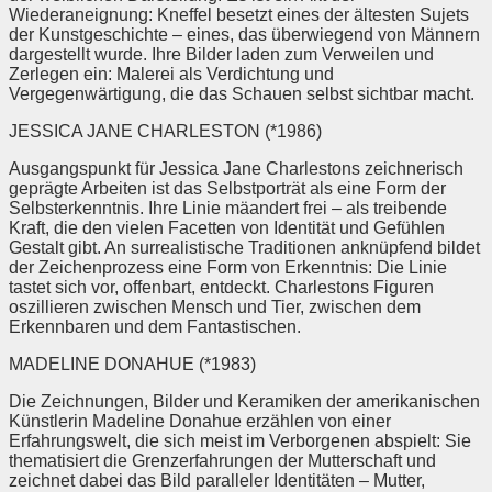
Wiederaneignung: Kneffel besetzt eines der ältesten Sujets
der Kunstgeschichte – eines, das überwiegend von Männern
dargestellt wurde. Ihre Bilder laden zum Verweilen und
Zerlegen ein: Malerei als Verdichtung und
Vergegenwärtigung, die das Schauen selbst sichtbar macht.
JESSICA JANE CHARLESTON (*1986)
Ausgangspunkt für Jessica Jane Charlestons zeichnerisch
geprägte Arbeiten ist das Selbstporträt als eine Form der
Selbsterkenntnis. Ihre Linie mäandert frei – als treibende
Kraft, die den vielen Facetten von Identität und Gefühlen
Gestalt gibt. An surrealistische Traditionen anknüpfend bildet
der Zeichenprozess eine Form von Erkenntnis: Die Linie
tastet sich vor, offenbart, entdeckt. Charlestons Figuren
oszillieren zwischen Mensch und Tier, zwischen dem
Erkennbaren und dem Fantastischen.
MADELINE DONAHUE (*1983)
Die Zeichnungen, Bilder und Keramiken der amerikanischen
Künstlerin Madeline Donahue erzählen von einer
Erfahrungswelt, die sich meist im Verborgenen abspielt: Sie
thematisiert die Grenzerfahrungen der Mutterschaft und
zeichnet dabei das Bild paralleler Identitäten – Mutter,