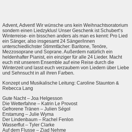
Advent, Advent! Wir wünsche uns kein Weihnachtsoratorium
sondern einen Liedzyklus! Unser Geschenk ist Schubert‘s
Winterreise- ein bisschen anders als man es kennt: Pro Lied
ein Sänger, also insgesamt 24 Sänger/innen
unterschiedlichster Stimmfächer: Baritone, Tenöre,
Mezzosoprane und Soprane. Außerdem natürlich ein
heldenhafter Pianist, ein einziger für alle 24 Lieder. Macht
euch mit unserem Ensemble auf eine Reise durch die
Winterzeit und lasst euch verzaubern von Liedern über Liebe
und Sehnsucht in all ihren Farben.
Konzept und Musikalische Leitung: Caroline Staunton &
Rebecca Lang
Gute Nacht – Joa Helgesson
Die Wetterfahne
– Katrin Le Provost
Gefrorene Tränen – Julien Ségol
Erstarrung – Julie Wyma
Der Lindenbaum – Rachel Fenlon
Wasserflut – Tyler Clarke
Auf dem Flusse – Ziad Nehme