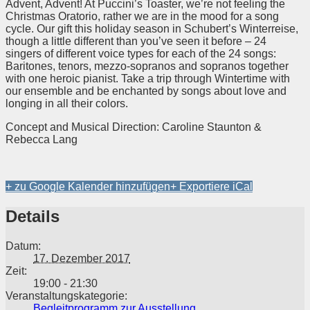
Advent, Advent! At Puccini’s Toaster, we’re not feeling the
Christmas Oratorio, rather we are in the mood for a song
cycle. Our gift this holiday season in Schubert’s Winterreise,
though a little different than you’ve seen it before – 24
singers of different voice types for each of the 24 songs:
Baritones, tenors, mezzo-sopranos and sopranos together
with one heroic pianist. Take a trip through Wintertime with
our ensemble and be enchanted by songs about love and
longing in all their colors.
Concept and Musical Direction: Caroline Staunton &
Rebecca Lang
+ zu Google Kalender hinzufügen
+ Exportiere iCal
Details
Datum:
17. Dezember 2017
Zeit:
19:00 - 21:30
Veranstaltungskategorie:
Begleitprogramm zur Ausstellung