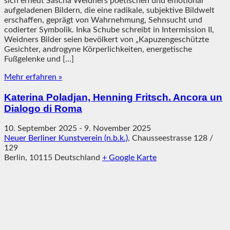
sich erneut Sascha Weidners poetischen und emotional
aufgeladenen Bildern, die eine radikale, subjektive Bildwelt
erschaffen, geprägt von Wahrnehmung, Sehnsucht und
codierter Symbolik. Inka Schube schreibt in Intermission II,
Weidners Bilder seien bevölkert von „Kapuzengeschützte
Gesichter, androgyne Körperlichkeiten, energetische
Fußgelenke und [...]
Mehr erfahren »
Katerina Poladjan, Henning Fritsch. Ancora un
Dialogo di Roma
10. September 2025
-
9. November 2025
Neuer Berliner Kunstverein (n.b.k.)
,
Chausseestrasse 128 /
129
Berlin
,
10115
Deutschland
+ Google Karte