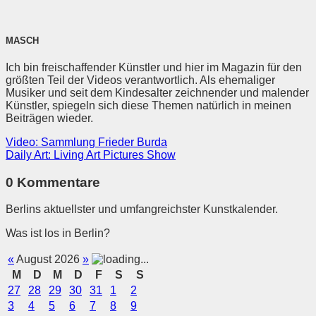
MASCH
Ich bin freischaffender Künstler und hier im Magazin für den
größten Teil der Videos verantwortlich. Als ehemaliger
Musiker und seit dem Kindesalter zeichnender und malender
Künstler, spiegeln sich diese Themen natürlich in meinen
Beiträgen wieder.
Video: Sammlung Frieder Burda
Daily Art: Living Art Pictures Show
0 Kommentare
Berlins aktuellster und umfangreichster Kunstkalender.
Was ist los in Berlin?
«
August 2026
»
M
D
M
D
F
S
S
27
28
29
30
31
1
2
3
4
5
6
7
8
9