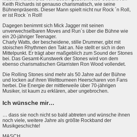
Keith Richards ist genauso charismatisch, wie seine
Bühnenpräsents. Dieser Mann spielt nicht nur Rock ´n Roll,
er ist Rock `n Roll!
Dagegen benimmt sich Mick Jagger mit seinen
unverwechselbaren Moves and Run´s über die Bühne wie
ein 20-jähriger Teenager.
Charly Watts, der bescheidene, stille Drummer, gibt mit
stoischen Rhythmen den Takt an. Nie stellt er sich in den
Mittelpunkt. Er trägt aber maßgeblich zum Sound der Stones
bei. Das Gesamt-Kunstwerk der Stones wird von dem
ebenso charismatischen Gitarristen Ron Wood vollendet.
Die Rolling Stones sind mehr als 50 Jahre auf der Bühne
und locken auf ihren Welttourneen Heerscharen von Fans
herbei. Die Energie der mittlerweile über 70-jährigen
Musiker, ist kaum zu erklären, aber ungebrochen.
Ich wünsche mir…
… dass sie noch nicht so bald abtreten und wünsche ihnen
noch viele, weitere Jahre als größte Rockband der
Musikgeschichte!
MASCH