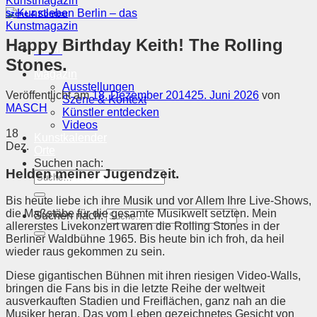
Szene & Kontext
Happy Birthday Keith! The Rolling
Menü
Stones.
Magazin
Ausstellungen
Veröffentlicht am
18. Dezember 2014
25. Juni 2026
von
Szene & Kontext
MASCH
Künstler entdecken
Videos
18
Kunstkalender
Dez.
Orte
Suchen nach:
Helden meiner Jugendzeit.
Bis heute liebe ich ihre Musik und vor Allem Ihre Live-Shows,
die Maßstäbe für die gesamte Musikwelt setzten. Mein
Suchen nach:
allererstes Livekonzert waren die Rolling Stones in der
Berliner Waldbühne 1965. Bis heute bin ich froh, da heil
wieder raus gekommen zu sein.
Diese gigantischen Bühnen mit ihren riesigen Video-Walls,
bringen die Fans bis in die letzte Reihe der weltweit
ausverkauften Stadien und Freiflächen, ganz nah an die
Musiker heran. Das vom Leben gezeichnetes Gesicht von