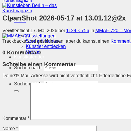
CleanShot 2026-05-17 at 13.01.12@2x
Menü
Veröffentlicht
17. Mai 2026
bei
1124 × 756
in
MMAE 720 – Movi
Magazin
Ausstellungen
Trackbacks sind geschlossen, aber du kannst einen
Kommenta
Szene & Kontext
Künstler entdecken
Videos
0 Kommentare
Kunstkalender
Orte
Schreibe einen Kommentar
Suchen nach:
Deine E-Mail-Adresse wird nicht veröffentlicht.
Erforderliche F
Suchen nach:
Kommentar
*
Name
*