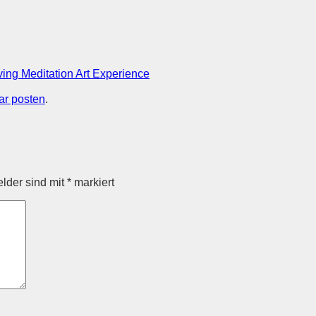
ng Meditation Art Experience
r posten
.
elder sind mit
*
markiert