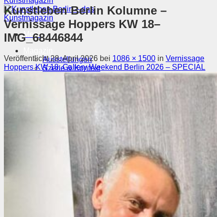
Kunstleben Berlin Kolumne –
Vernissage Hoppers KW 18–
Menü
IMG_68446844
Magazin
Veröffentlicht
28. April 2026
bei
1086 × 1500
in
Vernissage
Ausstellungen
Hoppers KW 18: Gallery Weekend Berlin 2026 – SPECIAL
Szene & Kontext
Künstler entdecken
Videos
Kunstkalender
Orte
Suchen nach:
Suchen nach: