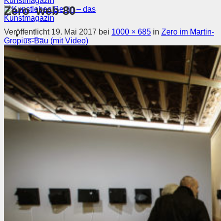
Zero_web 80
Veröffentlicht
19. Mai 2017
bei
1000 × 685
in
Zero im Martin-
Menü
Gropius-Bau (mit Video)
Magazin
Ausstellungen
Szene & Kontext
Künstler entdecken
Videos
Kunstkalender
Orte
Suchen nach:
Suchen nach: