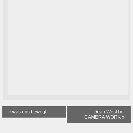
«
was uns bewegt
Dean West bei
CAMERA WORK
»