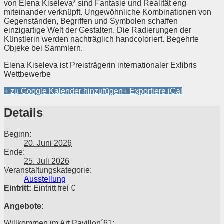
von Elena Kiseleva* sind Fantasie und Realität eng
miteinander verknüpft. Ungewöhnliche Kombinationen von
Gegenständen, Begriffen und Symbolen schaffen
einzigartige Welt der Gestalten. Die Radierungen der
Künstlerin werden nachträglich handcoloriert. Begehrte
Objeke bei Sammlern.
Elena Kiseleva ist Preisträgerin internationaler Exlibris
Wettbewerbe
+ zu Google Kalender hinzufügen
+ Exportiere iCal
Details
Beginn:
20. Juni 2026
Ende:
25. Juli 2026
Veranstaltungskategorie:
Ausstellung
Eintritt:
Eintritt frei €
Angebote:
Willkommen im Art Pavillon´61: