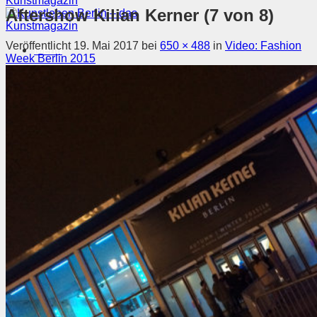
Aftershow Kilian Kerner (7 von 8)
Veröffentlicht
19. Mai 2017
bei
650 × 488
in
Video: Fashion
Menü
Week Berlin 2015
Magazin
Ausstellungen
Szene & Kontext
Künstler entdecken
Videos
Kunstkalender
Orte
Suchen nach:
Suchen nach: