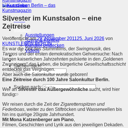
Szene & Kontext
Silvester im Kunstsalon – eine
Menü
Zeitreise
Magazin
Ausstellungen
Veröffentlicht am
29. November 2011
25. Juni 2026
von
Szene & Kontext
KUNSTLEBEN BERLIN
Künstler entdecken
Es war die Zeit des
Stummfilms
, der
Swingmusik
, des
Videos
Tangos
und der ersten demokratischen Gehversuche: Nach
Kunstkalender
langen kaiserlichen Jahrzehnten pulsierte in den „Goldenen
Orte
Zwanzigern“ das Leben, die bürgerliche
Gesellschaftsschicht
Suchen nach:
entdeckte das Vergnügen.
Aber auch die Salonkultur wurde geboren!
Eine Zeitreise durch 100 Jahre Salonkultur Berlin.
Suchen nach:
Wer an
Silvester das Außergewöhnliche
sucht, wird hier
fündig:
Wir reisen durch die Zeit der
Zigarettenspitzen und
Federboas
, weiter zu den Stiftröcken und Wasserwellen bis
hin ins quirlige 20igste Jahrhundert.
Mit Mona Katzenberger am Piano
,
Filmen, Geschichten und Lyrik aus den jeweiligen Dekaden.