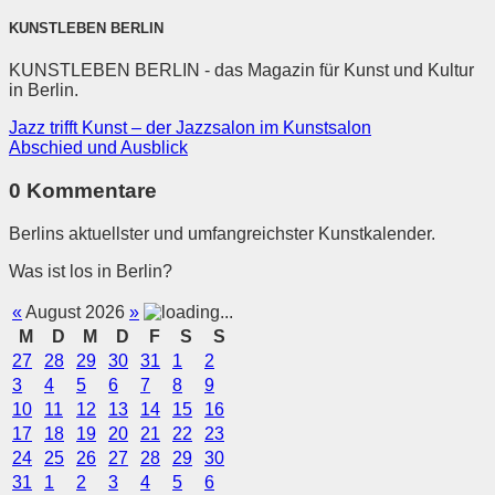
KUNSTLEBEN BERLIN
KUNSTLEBEN BERLIN - das Magazin für Kunst und Kultur
in Berlin.
Jazz trifft Kunst – der Jazzsalon im Kunstsalon
Abschied und Ausblick
0 Kommentare
Berlins aktuellster und umfangreichster Kunstkalender.
Was ist los in Berlin?
«
August 2026
»
M
D
M
D
F
S
S
27
28
29
30
31
1
2
3
4
5
6
7
8
9
10
11
12
13
14
15
16
17
18
19
20
21
22
23
24
25
26
27
28
29
30
31
1
2
3
4
5
6