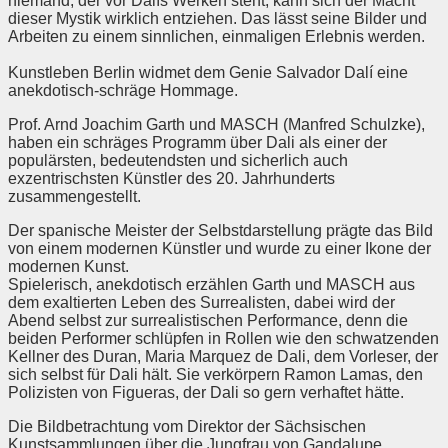
niemand, der vor Dalís Werken steht, kann sich der Macht
dieser Mystik wirklich entziehen. Das lässt seine Bilder und
Arbeiten zu einem sinnlichen, einmaligen Erlebnis werden.
Kunstleben Berlin widmet dem Genie Salvador Dalí eine
anekdotisch-schräge Hommage.
Prof. Arnd Joachim Garth und MASCH (Manfred Schulzke),
haben ein schräges Programm über Dali als einer der
populärsten, bedeutendsten und sicherlich auch
exzentrischsten Künstler des 20. Jahrhunderts
zusammengestellt.
Der spanische Meister der Selbstdarstellung prägte das Bild
von einem modernen Künstler und wurde zu einer Ikone der
modernen Kunst.
Spielerisch, anekdotisch erzählen Garth und MASCH aus
dem exaltierten Leben des Surrealisten, dabei wird der
Abend selbst zur surrealistischen Performance, denn die
beiden Performer schlüpfen in Rollen wie den schwatzenden
Kellner des Duran, Maria Marquez de Dali, dem Vorleser, der
sich selbst für Dali hält. Sie verkörpern Ramon Lamas, den
Polizisten von Figueras, der Dali so gern verhaftet hätte.
Die Bildbetrachtung vom Direktor der Sächsischen
Kunstsammlungen über die Jungfrau von Gandalupe