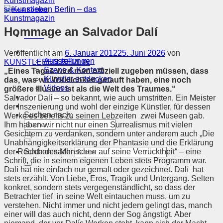
Szene & Kontext
Hommage an Salvador Dalí
Menü
Magazin
Veröffentlicht am
6. Januar 2012
25. Juni 2026
von
Ausstellungen
KUNSTLEBEN BERLIN
Szene & Kontext
„Eines Tages wird man offiziell zugeben müssen, dass
Künstler entdecken
das, was wir Wirklichkeit getauft haben, eine noch
Videos
größere Illusion ist als die Welt des Traumes.“
Kunstkalender
Salvador Dalí – so bekannt, wie auch umstritten. Ein Meister
Orte
der Inszenierung und wohl der einzige Künstler, für dessen
Suchen nach:
Werke es bereits zu seinen Lebzeiten zwei Museen gab.
Ihm haben wir nicht nur
einen Surrealismus mit vielen
Gesichtern zu verdanken, sondern unter anderem auch „Die
Unabhängigkeitserklärung der Phantasie und die Erklärung
der Rechte des Menschen auf seine Verrücktheit“ – eine
Suchen nach:
Schrift, die in seinem eigenen Leben stets Programm war.
Dalí hat nie einfach nur gemalt oder gezeichnet. Dalí hat
stets erzählt. Von Liebe, Eros, Tragik und Untergang. Selten
konkret, sondern stets vergegenständlicht, so dass der
Betrachter tief in seine Welt eintauchen muss, um zu
verstehen. Nicht immer und nicht jedem gelingt das, manch
einer will das auch nicht, denn der Sog ängstigt. Aber