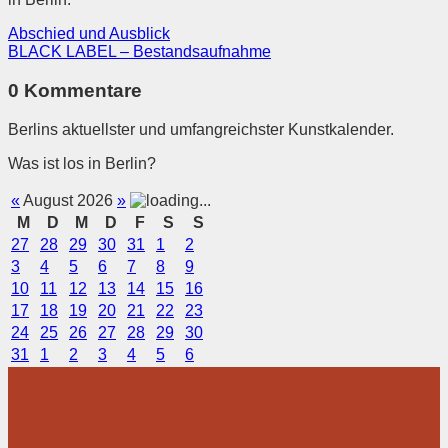
Abschied und Ausblick
BLACK LABEL – Bestandsaufnahme
0 Kommentare
Berlins aktuellster und umfangreichster Kunstkalender.
Was ist los in Berlin?
«
August 2026
»
M
D
M
D
F
S
S
27
28
29
30
31
1
2
3
4
5
6
7
8
9
10
11
12
13
14
15
16
17
18
19
20
21
22
23
24
25
26
27
28
29
30
31
1
2
3
4
5
6