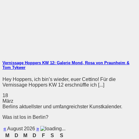
Vernissage Hoppers KW 12: Galerie Mond, Rosa von Praunheim &
Tom Tykwer
Hey Hoppers, ich bin’s wieder, euer Cettino! Für die
Vernissage Hoppers KW 12 erschnüffle ich [...]
18
März
Berlins aktuellster und umfangreichster Kunstkalender.
Was ist los in Berlin?
«
August 2026
»
M
D
M
D
F
S
S