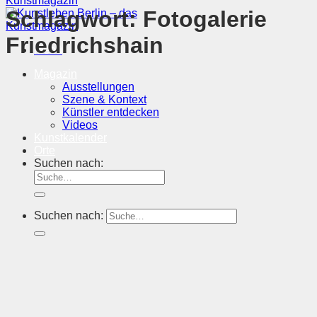
Schlagwort:
Fotogalerie
Friedrichshain
Menü
Magazin
Ausstellungen
Szene & Kontext
Künstler entdecken
Videos
Kunstkalender
Orte
Suchen nach:
Suchen nach: