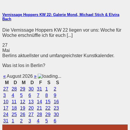
Vernissage Hoppers KW 22: Galerie Mond, Michael Stich & Elvira
Bach
Die Vernissage Hoppers KW 22 liegen vor uns: Woche für
Woche erschnüffle ich für euch [...]
27
Mai
Berlins aktuellster und umfangreichster Kunstkalender.
Was ist los in Berlin?
«
August 2026
»
M
D
M
D
F
S
S
27
28
29
30
31
1
2
3
4
5
6
7
8
9
10
11
12
13
14
15
16
17
18
19
20
21
22
23
24
25
26
27
28
29
30
31
1
2
3
4
5
6