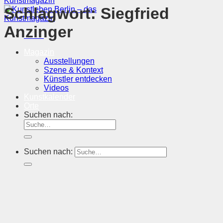
Schlagwort:
Siegfried
Anzinger
Menü
Magazin
Ausstellungen
Szene & Kontext
Künstler entdecken
Videos
Kunstkalender
Orte
Suchen nach:
Suchen nach: