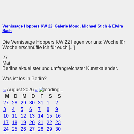
Vernissage Hoppers KW 22: Galerie Mond, Michael Stich & Elvira
Bach
Die Vernissage Hoppers KW 22 liegen vor uns: Woche für
Woche erschnüffle ich für euch [...]
27
Mai
Berlins aktuellster und umfangreichster Kunstkalender.
Was ist los in Berlin?
«
August 2026
»
M
D
M
D
F
S
S
27
28
29
30
31
1
2
3
4
5
6
7
8
9
10
11
12
13
14
15
16
17
18
19
20
21
22
23
24
25
26
27
28
29
30