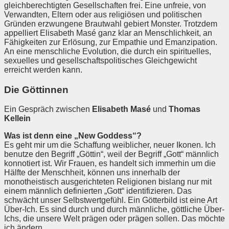
gleichberechtigten Gesellschaften frei. Eine unfreie, von
Verwandten, Eltern oder aus religiösen und politischen
Gründen erzwungene Brautwahl gebiert Monster. Trotzdem
appelliert Elisabeth Masé ganz klar an Menschlichkeit, an
Fähigkeiten zur Erlösung, zur Empathie und Emanzipation.
An eine menschliche Evolution, die durch ein spirituelles,
sexuelles und gesellschaftspolitisches Gleichgewicht
erreicht werden kann.
Die Göttinnen
Ein Gespräch zwischen
Elisabeth Masé
und
Thomas
Kellein
Was ist denn eine „New Goddess“?
Es geht mir um die Schaffung weiblicher, neuer Ikonen. Ich
benutze den Begriff „Göttin“, weil der Begriff „Gott“ männlich
konnotiert ist. Wir Frauen, es handelt sich immerhin um die
Hälfte der Menschheit, können uns innerhalb der
monotheistisch ausgerichteten Religionen bislang nur mit
einem männlich definierten „Gott“ identifizieren. Das
schwächt unser Selbstwertgefühl. Ein Götterbild ist eine Art
Über-Ich. Es sind durch und durch männliche, göttliche Über-
Ichs, die unsere Welt prägen oder prägen sollen. Das möchte
ich ändern.