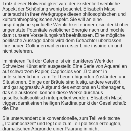
Trotz dieser Notwendigkeit wird der existentiell weibliche
Aspekt der Schöpfung wenig beachtet. Elisabeth Masé
untersucht in ihrer Werkgruppe diesen philosophischen und
kulturanthropologischen Aspekt. Sie will an eine
ursprüngliche spirituelle Weiblichkeit erinnern, sie denkt über
ungenutzte Potentiale weiblicher Energie nach und möchte
damit unsere Vorstellungskraft beeinflussen. Eine mögliche
politische Aussage dabei wird dem Betrachter überlassen.
Ihre neuen Göttinnen wollen in erster Linie inspirieren und
nicht belehren.
Im hinteren Teil der Galerie ist ein dunkleres Werk der
Schweizer Künstlerin ausgestellt: Eine Serie von Aquarellen
auf schwarzem Papier, Capriccios von „Bräuten“ in
unterschiedlichen, zum Teil beunruhigenden Zuständen und
Situationen. Einige der Bräute sind lustig, andere verstört
und gar aggressiv. Aufgrund des emotionalen Unbehagens,
das sie auslösen, können diese Werke durchaus
gesellschaftspolitisch interpretiert werden. Elisabeth Masé
triggert damit einen heiligen Kardinalpunkt der Gesellschaft:
die Ehe.
Sie unterwandert die konventionelle, zum Teil verkitschte
„Traumhochzeit“ und legt die zum Teil politisch erzeugten,
dramatischen Abgründe einer Paarung in nicht