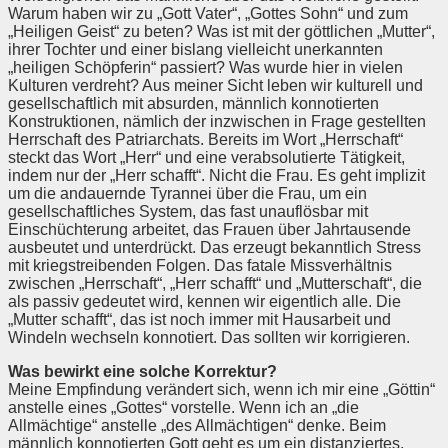
Warum haben wir zu „Gott Vater“, „Gottes Sohn“ und zum
„Heiligen Geist“ zu beten? Was ist mit der göttlichen „Mutter“,
ihrer Tochter und einer bislang vielleicht unerkannten
„heiligen Schöpferin“ passiert? Was wurde hier in vielen
Kulturen verdreht? Aus meiner Sicht leben wir kulturell und
gesellschaftlich mit absurden, männlich konnotierten
Konstruktionen, nämlich der inzwischen in Frage gestellten
Herrschaft des Patriarchats. Bereits im Wort „Herrschaft“
steckt das Wort „Herr“ und eine verabsolutierte Tätigkeit,
indem nur der „Herr schafft“. Nicht die Frau. Es geht implizit
um die andauernde Tyrannei über die Frau, um ein
gesellschaftliches System, das fast unauflösbar mit
Einschüchterung arbeitet, das Frauen über Jahrtausende
ausbeutet und unterdrückt. Das erzeugt bekanntlich Stress
mit kriegstreibenden Folgen. Das fatale Missverhältnis
zwischen „Herrschaft“, „Herr schafft“ und „Mutterschaft“, die
als passiv gedeutet wird, kennen wir eigentlich alle. Die
„Mutter schafft“, das ist noch immer mit Hausarbeit und
Windeln wechseln konnotiert. Das sollten wir korrigieren.
Was bewirkt eine solche Korrektur?
Meine Empfindung verändert sich, wenn ich mir eine „Göttin“
anstelle eines „Gottes“ vorstelle. Wenn ich an „die
Allmächtige“ anstelle „des Allmächtigen“ denke. Beim
männlich konnotierten Gott geht es um ein distanziertes,