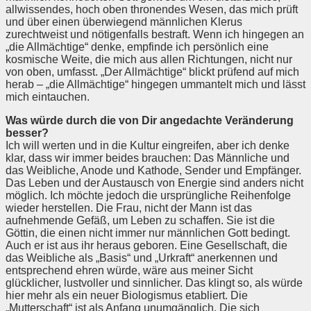
allwissendes, hoch oben thronendes Wesen, das mich prüft
und über einen überwiegend männlichen Klerus
zurechtweist und nötigenfalls bestraft. Wenn ich hingegen an
„die Allmächtige“ denke, empfinde ich persönlich eine
kosmische Weite, die mich aus allen Richtungen, nicht nur
von oben, umfasst. „Der Allmächtige“ blickt prüfend auf mich
herab – „die Allmächtige“ hingegen ummantelt mich und lässt
mich eintauchen.
Was würde durch die von Dir angedachte Veränderung
besser?
Ich will werten und in die Kultur eingreifen, aber ich denke
klar, dass wir immer beides brauchen: Das Männliche und
das Weibliche, Anode und Kathode, Sender und Empfänger.
Das Leben und der Austausch von Energie sind anders nicht
möglich. Ich möchte jedoch die ursprüngliche Reihenfolge
wieder herstellen. Die Frau, nicht der Mann ist das
aufnehmende Gefäß, um Leben zu schaffen. Sie ist die
Göttin, die einen nicht immer nur männlichen Gott bedingt.
Auch er ist aus ihr heraus geboren. Eine Gesellschaft, die
das Weibliche als „Basis“ und „Urkraft“ anerkennen und
entsprechend ehren würde, wäre aus meiner Sicht
glücklicher, lustvoller und sinnlicher. Das klingt so, als würde
hier mehr als ein neuer Biologismus etabliert. Die
„Mutterschaft“ ist als Anfang unumgänglich. Die sich