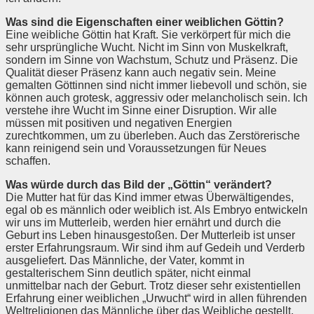
Was sind die Eigenschaften einer weiblichen Göttin?
Eine weibliche Göttin hat Kraft. Sie verkörpert für mich die
sehr ursprüngliche Wucht. Nicht im Sinn von Muskelkraft,
sondern im Sinne von Wachstum, Schutz und Präsenz. Die
Qualität dieser Präsenz kann auch negativ sein. Meine
gemalten Göttinnen sind nicht immer liebevoll und schön, sie
können auch grotesk, aggressiv oder melancholisch sein. Ich
verstehe ihre Wucht im Sinne einer Disruption. Wir alle
müssen mit positiven und negativen Energien
zurechtkommen, um zu überleben. Auch das Zerstörerische
kann reinigend sein und Voraussetzungen für Neues
schaffen.
Was würde durch das Bild der „Göttin“ verändert?
Die Mutter hat für das Kind immer etwas Überwältigendes,
egal ob es männlich oder weiblich ist. Als Embryo entwickeln
wir uns im Mutterleib, werden hier ernährt und durch die
Geburt ins Leben hinausgestoßen. Der Mutterleib ist unser
erster Erfahrungsraum. Wir sind ihm auf Gedeih und Verderb
ausgeliefert. Das Männliche, der Vater, kommt in
gestalterischem Sinn deutlich später, nicht einmal
unmittelbar nach der Geburt. Trotz dieser sehr existentiellen
Erfahrung einer weiblichen „Urwucht“ wird in allen führenden
Weltreligionen das Männliche über das Weibliche gestellt.