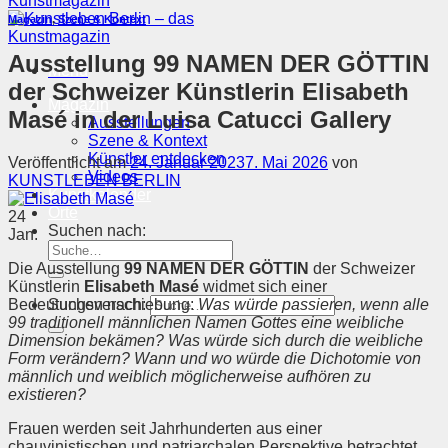
Magazin
,
Szene & Kontext
Ausstellung 99 NAMEN DER GÖTTIN
Menü
der Schweizer Künstlerin Elisabeth
Magazin
Masé in der Luisa Catucci Gallery
Ausstellungen
Szene & Kontext
Künstler entdecken
Veröffentlicht am
24. Januar 2023
7. Mai 2026
von
Videos
KUNSTLEBEN BERLIN
Kunstkalender
Orte
24
Suchen nach:
Jan.
Die Ausstellung
99 NAMEN DER GÖTTIN
der Schweizer
Künstlerin
Elisabeth Masé
widmet sich einer
Bedeutungsverschiebung:
Was würde passieren, wenn alle
Suchen nach:
99 traditionell männlichen Namen Gottes eine weibliche
Dimension bekämen? Was würde sich durch die weibliche
Form verändern? Wann und wo würde die Dichotomie von
männlich und weiblich möglicherweise aufhören zu
existieren?
Frauen werden seit Jahrhunderten aus einer
chauvinistischen und patriarchalen Perspektive betrachtet.