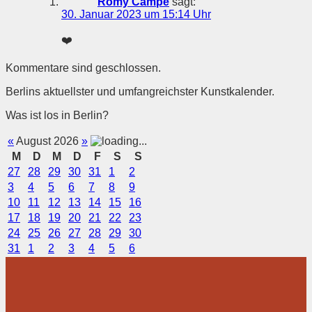
Romy Campe
sagt:
30. Januar 2023 um 15:14 Uhr
❤️
Kommentare sind geschlossen.
Berlins aktuellster und umfangreichster Kunstkalender.
Was ist los in Berlin?
«
August 2026
»
M
D
M
D
F
S
S
27
28
29
30
31
1
2
3
4
5
6
7
8
9
10
11
12
13
14
15
16
17
18
19
20
21
22
23
24
25
26
27
28
29
30
31
1
2
3
4
5
6