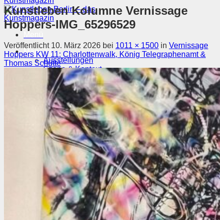
Kunstleben Kolumne Vernissage
Hoppers-IMG_65296529
Menü
Veröffentlicht
10. März 2026
bei
1011 × 1500
in
Vernissage
Magazin
Hoppers KW 11: Charlottenwalk, König Telegraphenamt &
Ausstellungen
Thomas Schütte
Szene & Kontext
Künstler entdecken
Videos
Kunstkalender
Orte
Suchen nach:
Suchen nach: