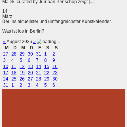
Malek, curated by Jurriaan Benschop zeigt [...]
14
März
Berlins aktuellster und umfangreichster Kunstkalender.
Was ist los in Berlin?
«
August 2026
»
M
D
M
D
F
S
S
27
28
29
30
31
1
2
3
4
5
6
7
8
9
10
11
12
13
14
15
16
17
18
19
20
21
22
23
24
25
26
27
28
29
30
31
1
2
3
4
5
6