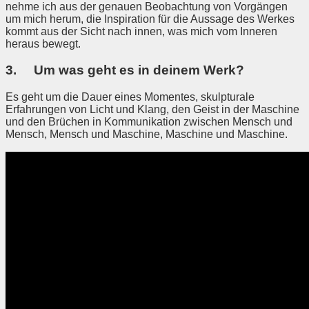
nehme ich aus der genauen Beobachtung von Vorgängen
um mich herum, die Inspiration für die Aussage des Werkes
kommt aus der Sicht nach innen, was mich vom Inneren
heraus bewegt.
3. Um was geht es in deinem Werk?
Es geht um die Dauer eines Momentes, skulpturale
Erfahrungen von Licht und Klang, den Geist in der Maschine
und den Brüchen in Kommunikation zwischen Mensch und
Mensch, Mensch und Maschine, Maschine und Maschine.