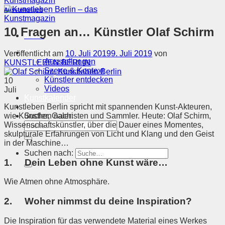
Ausstellungen
10 Fragen an… Künstler Olaf Schirm
Menü
Magazin
Veröffentlicht am
10. Juli 2019
9. Juli 2019
von
Ausstellungen
KUNSTLEBEN BERLIN
Szene & Kontext
Künstler entdecken
10
Videos
Juli
Kunstkalender
Kunstleben Berlin spricht mit spannenden Kunst-Akteuren,
Orte
wie Künstler, Galeristen und Sammler. Heute: Olaf Schirm,
Suchen nach:
Wissenschaftskünstler, über die Dauer eines Momentes,
skulpturale Erfahrungen von Licht und Klang und den Geist
in der Maschine…
Suchen nach:
1. Dein Leben ohne Kunst wäre…
Wie Atmen ohne Atmosphäre.
2. Woher nimmst du deine Inspiration?
Die Inspiration für das verwendete Material eines Werkes