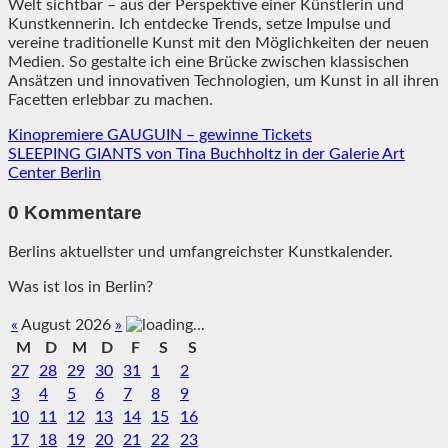
Welt sichtbar – aus der Perspektive einer Künstlerin und
Kunstkennerin. Ich entdecke Trends, setze Impulse und
vereine traditionelle Kunst mit den Möglichkeiten der neuen
Medien. So gestalte ich eine Brücke zwischen klassischen
Ansätzen und innovativen Technologien, um Kunst in all ihren
Facetten erlebbar zu machen.
Kinopremiere GAUGUIN – gewinne Tickets
SLEEPING GIANTS von Tina Buchholtz in der Galerie Art
Center Berlin
0 Kommentare
Berlins aktuellster und umfangreichster Kunstkalender.
Was ist los in Berlin?
«
August 2026
»
M
D
M
D
F
S
S
27
28
29
30
31
1
2
3
4
5
6
7
8
9
10
11
12
13
14
15
16
17
18
19
20
21
22
23