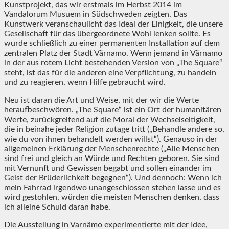
Kunstprojekt, das wir erstmals im Herbst 2014 im
Vandalorum Musuem in Südschweden zeigten. Das
Kunstwerk veranschaulicht das Ideal der Einigkeit, die unsere
Gesellschaft für das übergeordnete Wohl lenken sollte. Es
wurde schließlich zu einer permanenten Installation auf dem
zentralen Platz der Stadt Värnamo. Wenn jemand in Värnamo
in der aus rotem Licht bestehenden Version von „The Square“
steht, ist das für die anderen eine Verpflichtung, zu handeln
und zu reagieren, wenn Hilfe gebraucht wird.
Neu ist daran die Art und Weise, mit der wir die Werte
heraufbeschwören. „The Square“ ist ein Ort der humanitären
Werte, zurückgreifend auf die Moral der Wechselseitigkeit,
die in beinahe jeder Religion zutage tritt („Behandle andere so,
wie du von ihnen behandelt werden willst“). Genauso in der
allgemeinen Erklärung der Menschenrechte („Alle Menschen
sind frei und gleich an Würde und Rechten geboren. Sie sind
mit Vernunft und Gewissen begabt und sollen einander im
Geist der Brüderlichkeit begegnen“). Und dennoch: Wenn ich
mein Fahrrad irgendwo unangeschlossen stehen lasse und es
wird gestohlen, würden die meisten Menschen denken, dass
ich alleine Schuld daran habe.
Die Ausstellung in Varnämo experimentierte mit der Idee,