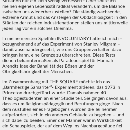
Situation nur ein klein wenig verbessert? Oder sollte ich
meinen eigenen Lebensstil radikal verändern, um die Balance
zwischen uns wiederherzustellen? Die ständig wachsende,
extreme Armut und das Ansteigen der Obdachlosigkeit in den
Städten der reichen Industrienationen stellen uns mittlerweile
jeden Tag vor ein solches Dilemma.
In meinem ersten Spielfilm INVOLUNTARY hatte ich mich –
bezugnehmend auf das Experiment von Stanley Milgram –
damit auseinandergesetzt, wie uns Gruppenverhalten dazu
bringen kann, eine Grenze zu überschreiten. Diese Tests
dienen bekanntermaßen als Paradebeispiel für Hannah
Arendts Idee der Banalität des Bösen und der
Obrigkeitshörigkeit der Menschen.
Im Zusammenhang mit THE SQUARE möchte ich das
„Barmherzige Samariter“- Experiment zitieren, das 1973 in
Princeton durchgeführt wurde. Damals nahmen 40
Theologiestudenten an einer Studie teil. Sie gingen davon aus,
dass es um Religionspädagogik und Berufungen ginge. Nach
dem Ausfüllen eines Fragebogens wurden die Teilnehmer
aufgefordert, sich in ein anderes Gebäude zu begeben – und
sich dabei zu beeilen. Einer der Männer war in Wirklichkeit
ein Schauspieler, der auf dem Weg ins Nachbargebäude fiel