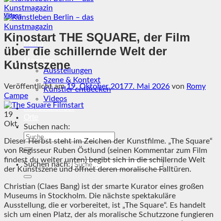
Videos
Kinostart THE SQUARE, der Film
Menü
über die schillernde Welt der
Magazin
Kunstszene
Ausstellungen
Szene & Kontext
Veröffentlicht am
19. Oktober 2017
7. Mai 2026
von
Romy
Künstler entdecken
Campe
Videos
Kunstkalender
19
Orte
Okt.
Suchen nach:
Dieser Herbst steht im Zeichen der Kunstfilme. „The Square“
von Regisseur Ruben Östlund (seinen Kommentar zum Film
findest du weiter unten) begibt sich in die schillernde Welt
Suchen nach:
der Kunstszene und öffnet deren moralische Falltüren.
Christian (Claes Bang) ist der smarte Kurator eines großen
Museums in Stockholm. Die nächste spektakuläre
Ausstellung, die er vorbereitet, ist „The Square“. Es handelt
sich um einen Platz, der als moralische Schutzzone fungieren