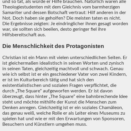
und so tat, als würde er Hilfe brauchen. Natürlich waren alle
Theologiestudenten mit dem Gleichnis vom barmherzigen
Samariter und dessen Botschaft vertraut: Hilf anderen in der
Not. Doch haben sie geholfen? Die meisten taten es nicht.
Die Ergebnisse zeigten: Je eindringlicher ihnen gesagt worden
war, sie sollten sich beeilen, desto geringer fiel ihre
Hilfsbereitschaft aus.
Die Menschlichkeit des Protagonisten
Christian ist ein Mann mit vielen unterschiedlichen Seiten. Er
ist gleichermaßen idealistisch in seinen Worten und zynisch
in seinen Taten, gleichzeitig machtvoll und schwach. Genau
wie ich selbst ist er ein geschiedener Vater von zwei Kindern,
er ist im Kulturbereich tätig und hat sich den
existentialistischen und sozialen Fragen verpflichtet, die
durch „The Square“ aufgeworfen werden. Er ist davon
überzeugt, dass hinter „The Square“ eine bahnbrechende Idee
steht und möchte mithilfe der Kunst die Menschen zum
Denken anregen. Gleichzeitig ist er ein soziales Chamäleon,
das genau weiß, welche Rolle er als Leiter eines Museums zu
spielen hat und wie er mit den Erwartungen von Sponsoren,
Besuchern und Künstlern umgehen muss.