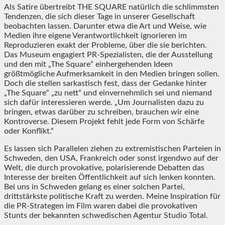
Als Satire übertreibt THE SQUARE natürlich die schlimmsten
Tendenzen, die sich dieser Tage in unserer Gesellschaft
beobachten lassen. Darunter etwa die Art und Weise, wie
Medien ihre eigene Verantwortlichkeit ignorieren im
Reproduzieren exakt der Probleme, über die sie berichten.
Das Museum engagiert PR-Spezialisten, die der Ausstellung
und den mit „The Square“ einhergehenden Ideen
größtmögliche Aufmerksamkeit in den Medien bringen sollen.
Doch die stellen sarkastisch fest, dass der Gedanke hinter
„The Square“ „zu nett“ und einvernehmlich sei und niemand
sich dafür interessieren werde. „Um Journalisten dazu zu
bringen, etwas darüber zu schreiben, brauchen wir eine
Kontroverse. Diesem Projekt fehlt jede Form von Schärfe
oder Konflikt.“
Es lassen sich Parallelen ziehen zu extremistischen Parteien in
Schweden, den USA, Frankreich oder sonst irgendwo auf der
Welt, die durch provokative, polarisierende Debatten das
Interesse der breiten Öffentlichkeit auf sich lenken konnten.
Bei uns in Schweden gelang es einer solchen Partei,
drittstärkste politische Kraft zu werden. Meine Inspiration für
die PR-Strategen im Film waren dabei die provokativen
Stunts der bekannten schwedischen Agentur Studio Total.