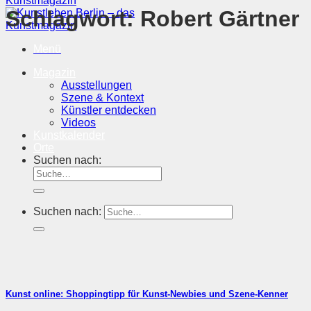
Schlagwort:
Robert Gärtner
Menü
Magazin
Ausstellungen
Szene & Kontext
Künstler entdecken
Videos
Kunstkalender
Orte
Suchen nach:
Suchen nach:
Kunst online: Shoppingtipp für Kunst-Newbies und Szene-Kenner