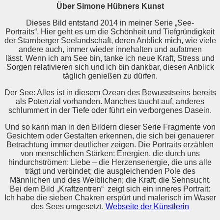
Über Simone Hübners Kunst
Dieses Bild entstand 2014 in meiner Serie „See-
Portraits“. Hier geht es um die Schönheit und Tiefgründigkeit
der Starnberger Seelandschaft, deren Anblick mich, wie viele
andere auch, immer wieder innehalten und aufatmen
lässt. Wenn ich am See bin, tanke ich neue Kraft, Stress und
Sorgen relativieren sich und ich bin dankbar, diesen Anblick
täglich genießen zu dürfen.
Der See: Alles ist in diesem Ozean des Bewusstseins bereits
als Potenzial vorhanden. Manches taucht auf, anderes
schlummert in der Tiefe oder führt ein verborgenes Dasein.
Und so kann man in den Bildern dieser Serie Fragmente von
Gesichtern oder Gestalten erkennen, die sich bei genauerer
Betrachtung immer deutlicher zeigen. Die Portraits erzählen
von menschlichen Stärken: Energien, die durch uns
hindurchströmen: Liebe – die Herzensenergie, die uns alle
trägt und verbindet; die ausgleichenden Pole des
Männlichen und des Weiblichen; die Kraft; die Sehnsucht.
Bei dem Bild „Kraftzentren“ zeigt sich ein inneres Portrait:
Ich habe die sieben Chakren erspürt und malerisch im Waser
des Sees umgesetzt.
Webseite der Künstlerin