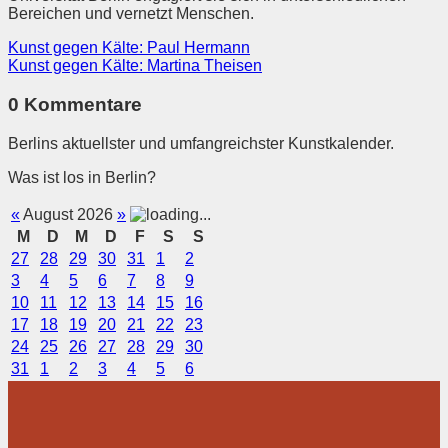
Bereichen und vernetzt Menschen.
Kunst gegen Kälte: Paul Hermann
Kunst gegen Kälte: Martina Theisen
0 Kommentare
Berlins aktuellster und umfangreichster Kunstkalender.
Was ist los in Berlin?
«
August 2026
»
M
D
M
D
F
S
S
27
28
29
30
31
1
2
3
4
5
6
7
8
9
10
11
12
13
14
15
16
17
18
19
20
21
22
23
24
25
26
27
28
29
30
31
1
2
3
4
5
6