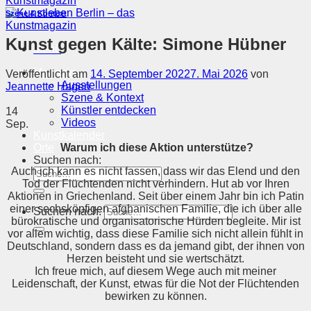
Szene & Kontext
Kunst gegen Kälte: Simone Hübner
Menü
Magazin
Veröffentlicht am
14. September 2022
7. Mai 2026
von
Ausstellungen
Jeannette Hagen
Szene & Kontext
Künstler entdecken
14
Videos
Sep.
Kunstkalender
Warum ich diese Aktion unterstütze?
Orte
Suchen nach:
Auch ich kann es nicht fassen, dass wir das Elend und den
Tod der Flüchtenden nicht verhindern. Hut ab vor Ihren
Aktionen in Griechenland. Seit über einem Jahr bin ich Patin
einer sechsköpfigen afghanischen Familie, die ich über alle
Suchen nach:
bürokratische und organisatorische Hürden begleite. Mir ist
vor allem wichtig, dass diese Familie sich nicht allein fühlt in
Deutschland, sondern dass es da jemand gibt, der ihnen von
Herzen beisteht und sie wertschätzt.
Ich freue mich, auf diesem Wege auch mit meiner
Leidenschaft, der Kunst, etwas für die Not der Flüchtenden
bewirken zu können.